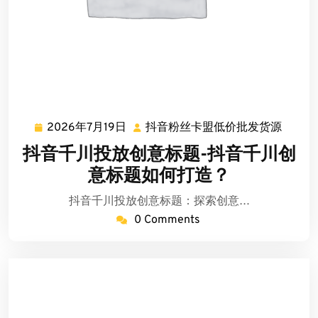
2026年7月19日
抖音粉丝卡盟低价批发货源
2026
抖
年
音
抖音千川投放创意标题-抖音千川创
7
粉
意标题如何打造？
月
丝
19
卡
抖音千川投放创意标题：探索创意…
日
盟
0 Comments
低
价
批
发
货
源