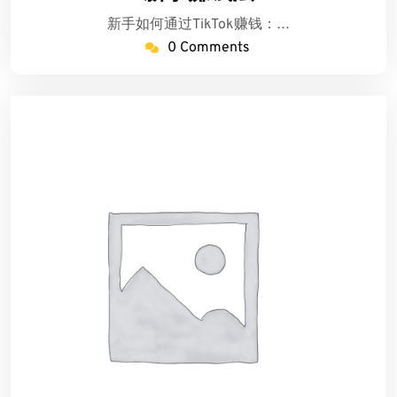
18
卡
新手如何通过TikTok赚钱：…
日
盟
0 Comments
低
价
批
发
货
源