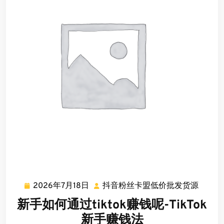
2026年7月18日
抖音粉丝卡盟低价批发货源
2026
抖
年
音
新手如何通过tiktok赚钱呢-TikTok
7
粉
新手赚钱法
月
丝