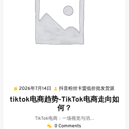
2026年7月14日
抖音粉丝卡盟低价批发货源
2026
抖
年
音
tiktok电商趋势-TikTok电商走向如
7
粉
何？
月
丝
14
卡
TikTok电商：一场视觉与消…
日
盟
0 Comments