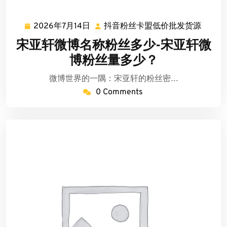
2026年7月14日
抖音粉丝卡盟低价批发货源
2026
抖
年
音
宋亚轩微博名称粉丝多少-宋亚轩微
7
粉
博粉丝量多少？
月
丝
14
卡
微博世界的一隅：宋亚轩的粉丝密…
日
盟
0 Comments
低
价
批
发
货
源