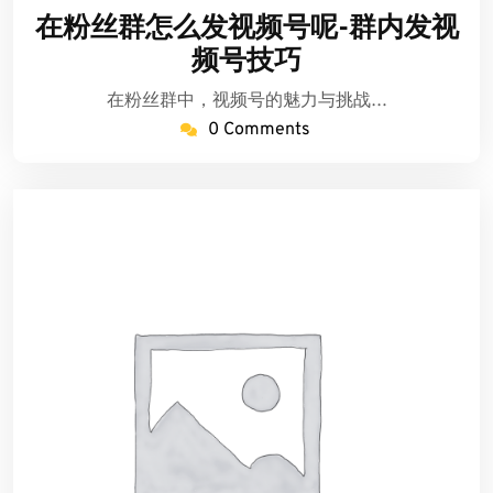
年
音
在粉丝群怎么发视频号呢-群内发视
7
粉
频号技巧
月
丝
24
卡
在粉丝群中，视频号的魅力与挑战…
日
盟
0 Comments
低
价
批
发
货
源