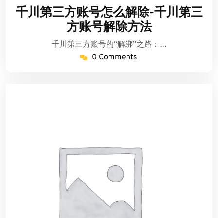
年
音
千川第三方账号怎么解除-千川第三
7
粉
方账号解除方法
月
丝
11
卡
千川第三方账号的“解绑”之路：…
日
盟
0 Comments
低
价
批
发
货
源