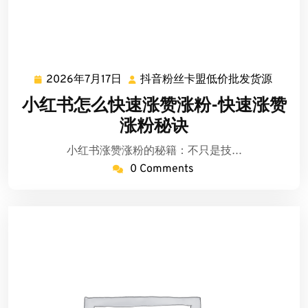
2026年7月17日
抖音粉丝卡盟低价批发货源
2026
抖
年
音
小红书怎么快速涨赞涨粉-快速涨赞
7
粉
涨粉秘诀
月
丝
17
卡
小红书涨赞涨粉的秘籍：不只是技…
日
盟
0 Comments
低
价
批
发
货
源