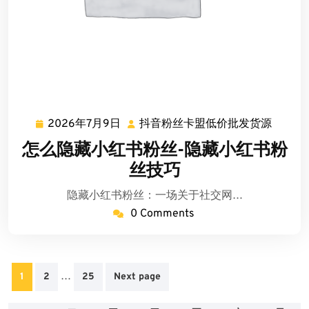
2026年7月9日
抖音粉丝卡盟低价批发货源
2026
抖
年
音
怎么隐藏小红书粉丝-隐藏小红书粉
7
粉
丝技巧
月
丝
9
卡
隐藏小红书粉丝：一场关于社交网…
日
盟
0 Comments
低
价
批
文
发
…
1
2
25
Next page
章
货
源