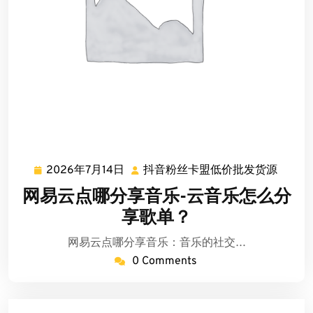
2026年7月14日
抖音粉丝卡盟低价批发货源
2026
抖
年
音
网易云点哪分享音乐-云音乐怎么分
7
粉
享歌单？
月
丝
14
卡
网易云点哪分享音乐：音乐的社交…
日
盟
0 Comments
低
价
批