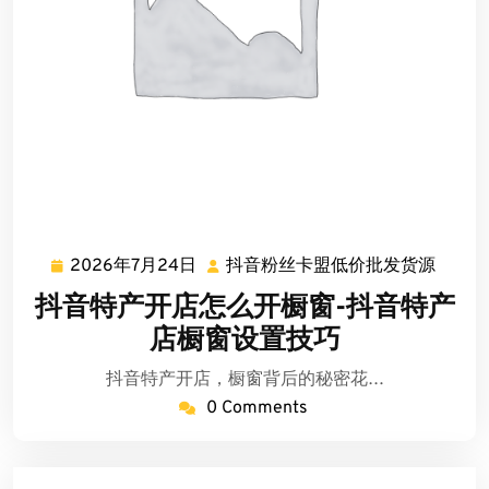
2026年7月24日
抖音粉丝卡盟低价批发货源
2026
抖
年
音
抖音特产开店怎么开橱窗-抖音特产
7
粉
店橱窗设置技巧
月
丝
24
卡
抖音特产开店，橱窗背后的秘密花…
日
盟
0 Comments
低
价
批